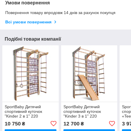
Умови повернення
Повернення товару впродовж 14 днів за рахунок покупця
Всі умови повернення
Подібні товари компанії
SportBaby Дитячий
SportBaby Дитячий
Spor
спортивний куточок
спортивний куточок
спор
"Kinder 2 в 1" 220
"Kinder 3 в 1" 220
«Tee
10 750
12 700
3 9
₴
₴