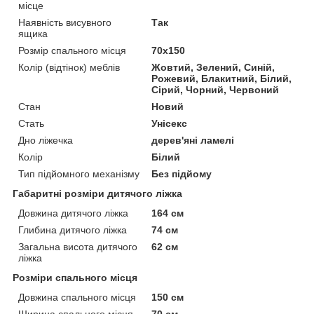
місце
Наявність висувного
Так
ящика
Розмір спального місця
70х150
Колір (відтінок) меблів
Жовтий, Зелений, Синій,
Рожевий, Блакитний, Білий,
Сірий, Чорний, Червоний
Стан
Новий
Стать
Унісекс
Дно ліжечка
дерев'яні ламелі
Колір
Білий
Тип підйомного механізму
Без підйому
Габаритні розміри дитячого ліжка
Довжина дитячого ліжка
164 см
Глибина дитячого ліжка
74 см
Загальна висота дитячого
62 см
ліжка
Розміри спального місця
Довжина спального місця
150 см
Ширина спального місця
70 см