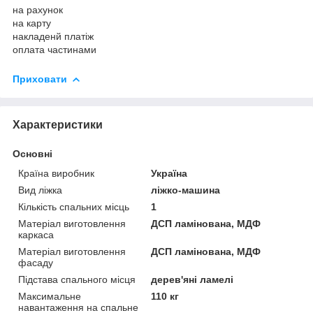
на рахунок
на карту
накладенй платіж
оплата частинами
Приховати
Характеристики
Основні
Країна виробник
Україна
Вид ліжка
ліжко-машина
Кількість спальних місць
1
Матеріал виготовлення
ДСП ламінована, МДФ
каркаса
Матеріал виготовлення
ДСП ламінована, МДФ
фасаду
Підстава спального місця
дерев'яні ламелі
Максимальне
110 кг
навантаження на спальне