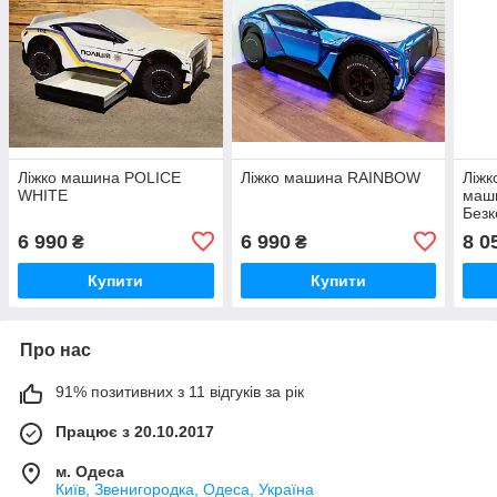
Ліжко машина POLICE
Ліжко машина RAINBOW
Ліжк
WHITE
маши
Безк
6 990
6 990
8 0
₴
₴
Купити
Купити
Про нас
91% позитивних з 11 відгуків за рік
Працює з 20.10.2017
м. Одеса
Київ, Звенигородка, Одеса, Україна