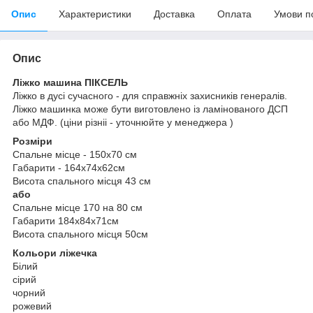
Опис
Характеристики
Доставка
Оплата
Умови п
Опис
Ліжко машина ПІКСЕЛЬ
Ліжко в дусі сучасного - для справжніх захисників генералів.
Ліжко машинка може бути виготовлено із ламінованого ДСП
або МДФ. (ціни різніі - уточнюйте у менеджера )
Розміри
Спальне місце - 150х70 см
Габарити - 164х74х62см
Висота спального місця 43 см
або
Спальне місце 170 на 80 см
Габарити 184х84х71см
Висота спального місця 50см
Кольори ліжечка
Білий
сірий
чорний
рожевий