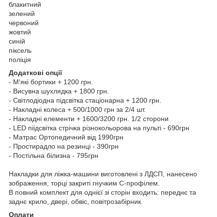
блакитний
зелений
червоний
жовтий
синій
піксель
поліція
Додаткові опції
- М'якi бортики + 1200 грн.
- Висувна шухлядка + 1800 грн.
- Світлодіодна підсвітка стаціонарна + 1200 грн.
- Накладні колеса + 500/1000 грн за 2/4 шт.
- Накладні елементи + 1600/3200 грн. 1/2 сторони
- LED піідсвітка стрічка різнокольорова на пульті - 690грн
- Матрас Ортопедичний від 1990грн
- Простирадло на резинці - 390грн
- Постільна білизна - 795грн
Накладки для ліжка-машини виготовлені з ЛДСП, нанесено
зображення, торці закриті гнучким С-профілем.
В повний комплект для однієї зі сторін входить: переднє та
заднє крило, двері, обвіс, повітрозабірник.
Оплати