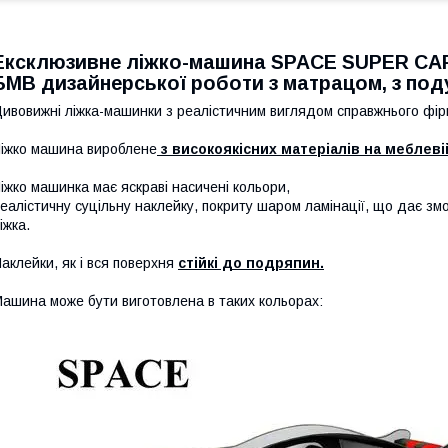
Ексклюзивне ліжко-машина SPACE SUPER C
БМВ дизайнерської роботи з матрацом, з по
ивовижні ліжка-машинки з реалістичним виглядом справжнього фірм
іжко машина вироблене
з високоякісних матеріалів на меблеві
іжко машинка має яскраві насичені кольори,
еалістичну суцільну наклейку, покриту шаром ламінації, що дає зм
іжка.
аклейки, як і вся поверхня
стійкі до подряпин.
ашина може бути виготовлена в таких кольорах: