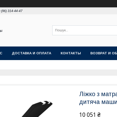
 (96) 314-44-47
ты
АС
ДОСТАВКА И ОПЛАТА
КОНТАКТЫ
ВОЗВРАТ И О
Ліжко з мат
дитяча маши
10 051 ₴