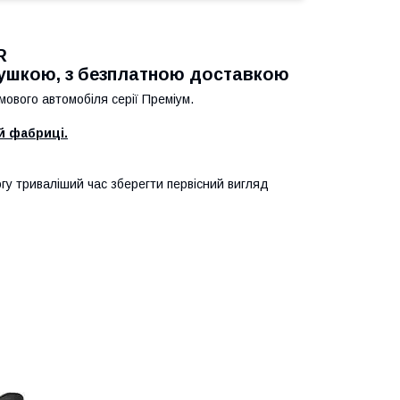
AR
душкою, з безплатною доставкою
ового автомобіля серії Преміум.
й фабриці.
огу триваліший час зберегти первісний вигляд