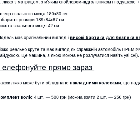
. ліжко з матрацом, з м'яким спойлером-підголівником і подушкою 
озмір спального місця 180х80 см
абаритні розміри 189х84х67 см
исота спального місця 42 см
одель має оригінальний вигляд і
високі бортики для безпеки в
іжко реально круте та має вигляд як справжній автомобіль ПРЕМ
айдужою. Це машина, з якою можна не розлучатися навіть уві сні).
Телефонуйте прямо зараз
акож ліжко може бути обладнане
накладними колесами
, що над
омплект коліс
4 шт. — 500 грн (можна взяти 2 шт. — 250 грн)