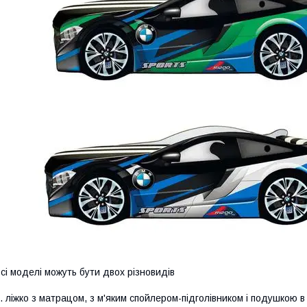
сі моделі можуть бути двох різновидів
. ліжко з матрацом, з м'яким спойлером-підголівником і подушко