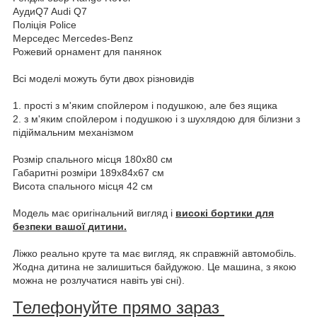
АудиQ7 Audi Q7
Поліція Police
Мерседес Mercedes-Benz
Рожевий орнамент для панянок
Всі моделі можуть бути двох різновидів
1. прості з м'яким спойлером і подушкою, але без ящика
2. з м'яким спойлером і подушкою і з шухлядою для білизни з
підіймальним механізмом
Розмір спального місця 180х80 см
Габаритні розміри 189х84х67 см
Висота спального місця 42 см
Модель має оригінальний вигляд і
високі бортики для
безпеки вашої дитини.
Ліжко реально круте та має вигляд, як справжній автомобіль.
Жодна дитина не залишиться байдужою. Це машина, з якою
можна не розлучатися навіть уві сні).
Телефонуйте прямо зараз