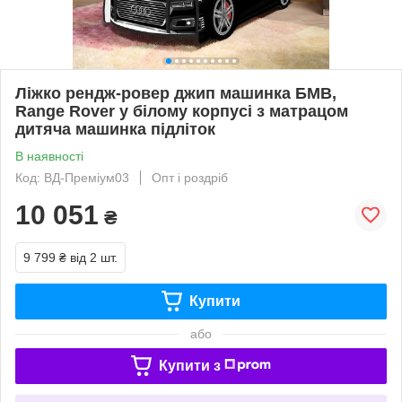
Ліжко рендж-ровер джип машинка БМВ,
Range Rover у білому корпусі з матрацом
дитяча машинка підліток
В наявності
Код: ВД-Преміум03
Опт і роздріб
10 051
₴
9 799 ₴
від 2 шт.
Купити
або
Купити з