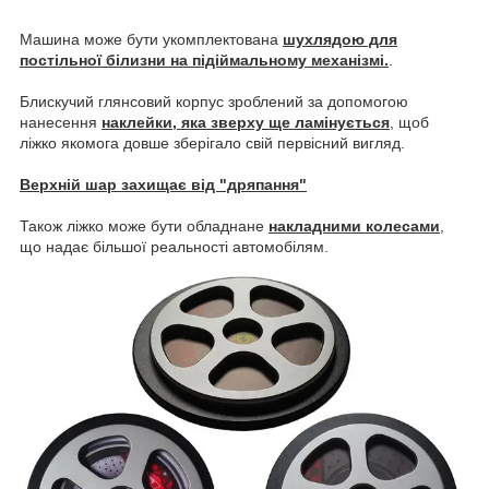
Машина може бути укомплектована
шухлядою для
постільної білизни на підіймальному механізмі.
.
Блискучий глянсовий корпус зроблений за допомогою
нанесення
наклейки, яка зверху ще ламінується
, щоб
ліжко якомога довше зберігало свій первісний вигляд.
Верхній шар захищає від "дряпання"
Також ліжко може бути обладнане
накладними колесами
,
що надає більшої реальності автомобілям.