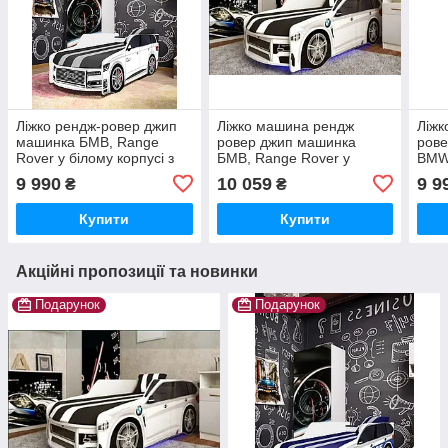
Ліжко рендж-ровер джип
Ліжко машина рендж
Ліжк
машинка БМВ, Range
ровер джип машинка
ров
Rover у білому корпусі з
БМВ, Range Rover у
BMW,
матрацом дитяча
білому корпусі з матрацом
полі
9 990
10 059
9 9
₴
₴
машинка підліток
дитяча машинка підліток
маши
Купити
Купити
Акційні пропозиції та новинки
Подарунок
Подарунок