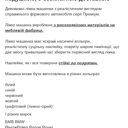
Дивовижні ліжка-машинки з реалістичним виглядом
справжнього фірмового автомобіля серії Преміум.
Ліжко машина вироблене
з високоякісних матеріалів на
меблевій фабриці.
Ліжко машинка має яскраві насичені кольори,
реалістичну суцільну наклейку, покриту шаром ламінації, що
дає змогу триваліший час зберегти первісний вигляд ліжка.
Наклейки, як і вся поверхня
стійкі до подряпин.
Машина може бути виготовлена в різних кольорах
білий
синій
червоний
жовтий
графітовий (темно-сірий)
І різних марок
БМВ BMW
РенджРовер Range Rover