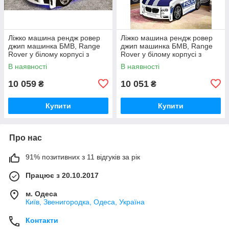
Ліжко машина рендж ровер
Ліжко машина рендж ровер
джип машинка БМВ, Range
джип машинка БМВ, Range
Rover у білому корпусі з
Rover у білому корпусі з
матрацом дитяча машинка
матрацом дитяча машинка
В наявності
В наявності
підліток
підліток
10 059
10 051
₴
₴
Купити
Купити
Про нас
91% позитивних з 11 відгуків за рік
Працює з 20.10.2017
м. Одеса
Київ, Звенигородка, Одеса, Україна
Контакти