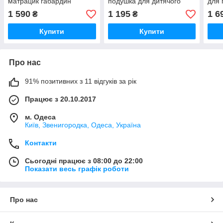
матрацик габардин
подушка для дитячого
для 
дорослий рогожка махра
кокона матрацик
част
1 590
1 195
1 6
₴
₴
Купити
Купити
Про нас
91% позитивних з 11 відгуків за рік
Працює з 20.10.2017
м. Одеса
Київ, Звенигородка, Одеса, Україна
Контакти
Сьогодні працює з 08:00 до 22:00
Показати весь графік роботи
Про нас