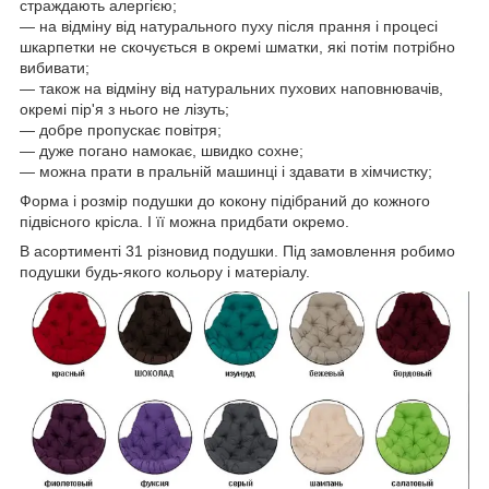
страждають алергією;
— на відміну від натурального пуху після прання і процесі
шкарпетки не скочується в окремі шматки, які потім потрібно
вибивати;
— також на відміну від натуральних пухових наповнювачів,
окремі пір'я з нього не лізуть;
— добре пропускає повітря;
— дуже погано намокає, швидко сохне;
— можна прати в пральній машинці і здавати в хімчистку;
Форма і розмір подушки до кокону підібраний до кожного
підвісного крісла. І її можна придбати окремо.
В асортименті 31 різновид подушки. Під замовлення робимо
подушки будь-якого кольору і матеріалу.