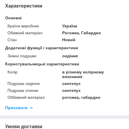
Характеристики
Основні
Країна виробник
Україна
Обивний матеріал
Рогожка, Габардин
Стан
Новий
Додаткові функції і характеристики
Знімні подушки
сидіння
Користувальницькі характеристики
Колір
в різному колірному
виконанні
Подушка сидіння
синтепух
Подушка спинки
синтепух
Оббивний матеріал
рогожка, габардин
Приховати
Умови доставки