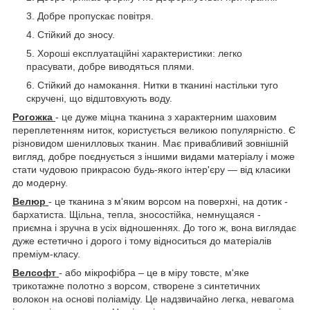
Добре пропускає повітря.
Стійкий до зносу.
Хороші експлуатаційні характеристики: легко
прасувати, добре виводяться плями.
Стійкий до намокання. Нитки в тканині настільки туго
скручені, що відштовхують воду.
Рогожка
- це дуже міцна тканина з характерним шаховим
переплетенням ниток, користується великою популярністю. Є
різновидом шенилловых тканин. Має привабливий зовнішній
вигляд, добре поєднується з іншими видами матеріалу і може
стати чудовою прикрасою будь-якого інтер'єру — від класики
до модерну.
Велюр
- це тканина з м'яким ворсом на поверхні, на дотик -
бархатиста. Щільна, тепла, зносостійка, немнущаяся -
приємна і зручна в усіх відношеннях. До того ж, вона виглядає
дуже естетично і дорого і тому відноситься до матеріалів
преміум-класу.
Велсофт
- або мікрофібра – це в міру товсте, м'яке
трикотажне полотно з ворсом, створене з синтетичних
волокон на основі поліаміду. Це надзвичайно легка, невагома