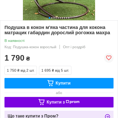
Подушка в кокон м'яка частина для кокона
матрацик габардин дорослий рогожка махра
В наявності
Код: Подушка-кокон взрослый
Опт і роздріб
1 790
₴
1 750 ₴
від 2 шт.
1 695 ₴
від 5 шт.
Купити
або
Купити з
Що таке купити з Пром?