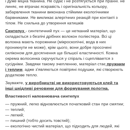
і дуже міцна тканина. Не сідає і не розтягується при пранні. не
линяє, не втрачає яскравість і оригінальність кольору,
забарвлення тканини виконана стійкими екологічними
барвниками. Не викликає алергічних реакцій при контакті з
тілом. Не схильна до утворення катишків
Синтепух
- синтетичний пух — це нетканий матеріал, що
складається з безлічі дрібних волокон поліестера. Всі ці
волокна мають порожнини (мікроскопічні, вода в них
проникнути не може), крім цього, вони добре просочені
силіконом для досягнення ще більшої еластичності. Кожна
окрема волосинка скручується у спіраль і сцеплівается з
сусідніми. Завдяки такому зчепленню, матеріал стає
пружним
і теплим
, адже з'являються повітряні подушки, які створюють
додаткове тепло.
Зауважте,
у виробництві не використовуються клей та
інші шкідливі речовини для формування полотна.
Властивості наповнювача синтепух
— пружний, легко відновлюється початковий стан при смятии;
— теплий;
— легкий;
— пишний (тобто досить товстий);
— екологічно чистий матеріал, що підходить для людей, які