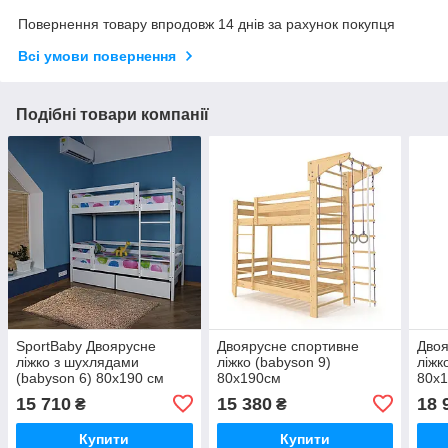
Повернення товару впродовж 14 днів за рахунок покупця
Всі умови повернення
Подібні товари компанії
SportBaby Двоярусне
Двоярусне спортивне
Двоя
ліжко з шухлядами
ліжко (babyson 9)
ліжк
(babyson 6) 80x190 см
80x190см
80x
15 710
15 380
18 
₴
₴
Купити
Купити