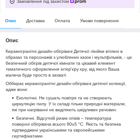
Замовлення під захистом
Опис
Доставка
Оплата
Умови повернення
Опис
Керамогранітні дизайн-обігрівачі Дитячої лінійки втілені в
образах та персонажів з улюблених казок і мультфільмів, - це
безпечний обігрів дитячої кімнати та цікавий елемент
тематичного оформлення інтер'єру єру, від якого Ваша
малеча буде просто в захваті.
Оббирає керамогранітні дизайн-обігрівачі дитячої колекції,
адже вони:
Екологічні. Не сушать повітря та не створюють
циркуляцію пилу. У їх складі тільки природні матеріали,
які при нагріванні не виділяють шкідливих речовин.
Безпечні. Відсутній ризик опіків – температура
поверхні обігрівача всього 80±5 °С. Якість та безпека
підтверджені українськими та європейськими
сертифікатами.