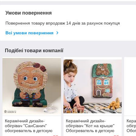
Умови повернення
Повернення товару впродовж 14 днів за рахунок покупця
Всі умови повернення
Подібні товари компанії
Керамічний дизайн-
Керамічний дизайн-
Кера
обігрівач "СанСанич"
обігрівач "Кот на крыше"
обіг
обогреватель в детскую
Обогреватель в детскую
Обог
комнату
комнату
детс