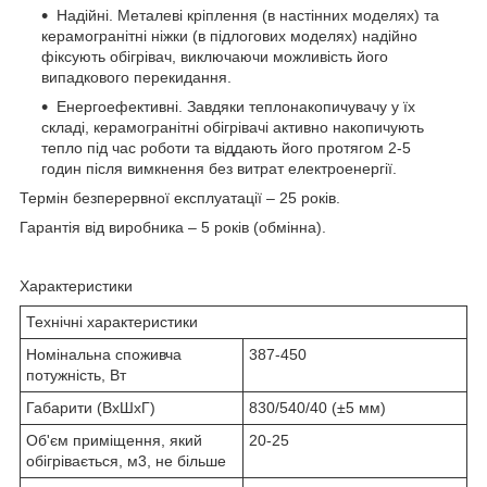
Надійні. Металеві кріплення (в настінних моделях) та
керамогранітні ніжки (в підлогових моделях) надійно
фіксують обігрівач, виключаючи можливість його
випадкового перекидання.
Енергоефективні. Завдяки теплонакопичувачу у їх
складі, керамогранітні обігрівачі активно накопичують
тепло під час роботи та віддають його протягом 2-5
годин після вимкнення без витрат електроенергії.
Термін безперервної експлуатації – 25 років.
Гарантія від виробника – 5 років (обмінна).
Характеристики
Технічні характеристики
Номінальна споживча
387-450
потужність, Вт
Габарити (ВхШхГ)
830/540/40 (±5 мм)
Об'єм приміщення, який
20-25
обігрівається, м3, не більше