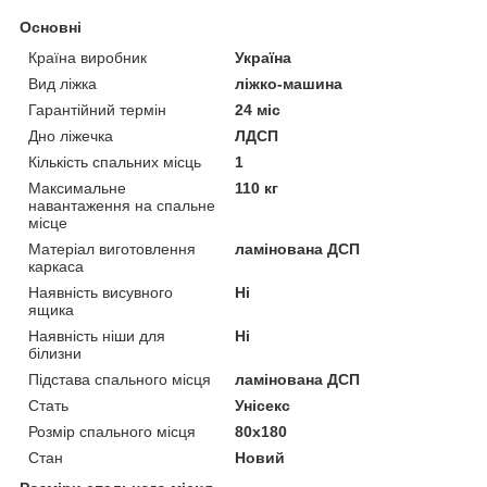
Основні
Країна виробник
Україна
Вид ліжка
ліжко-машина
Гарантійний термін
24 міс
Дно ліжечка
ЛДСП
Кількість спальних місць
1
Максимальне
110 кг
навантаження на спальне
місце
Матеріал виготовлення
ламінована ДСП
каркаса
Наявність висувного
Ні
ящика
Наявність ніши для
Ні
білизни
Підстава спального місця
ламінована ДСП
Стать
Унісекс
Розмір спального місця
80х180
Стан
Новий