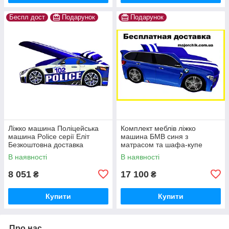
Беспл дост
Подарунок
Подарунок
Ліжко машина Поліцейська
Комплект меблів ліжко
машина Police серії Еліт
машина БМВ синя з
Безкоштовна доставка
матрасом та шафа-купе
В наявності
В наявності
8 051
17 100
₴
₴
Купити
Купити
Про нас