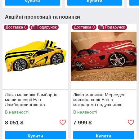
Купити
Купити
Акційні пропозиції та новинки
Доставка 0
Подарунок
Доставка 0
Подарунок
Ліжко машинка Ламборгіні
Ліжко машинка Мерседес
машина серії Еліт
машина серії Еліт з
Ламборджині жовта
матрацом і подушечкою
Lamborghini з матрацом і
В наявності
В наявності
безкоштовною доставкою
8 051
7 999
₴
₴
Купити
Купити