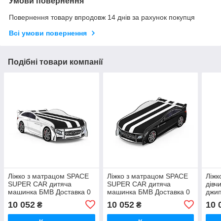
Умови повернення
Повернення товару впродовж 14 днів за рахунок покупця
Всі умови повернення
Подібні товари компанії
Ліжко з матрацом SPACE
Ліжко з матрацом SPACE
Ліжк
SUPER CAR дитяча
SUPER CAR дитяча
дівч
машинка БМВ Доставка 0
машинка БМВ Доставка 0
джи
грн
грн
Rang
10 052
10 052
10 
₴
₴
дит
підл