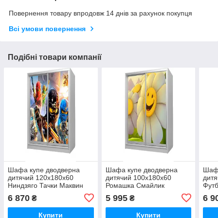
Повернення товару впродовж 14 днів за рахунок покупця
Всі умови повернення
Подібні товари компанії
Шафа купе дводверна
Шафа купе дводверна
Шаф
дитячий 120х180х60
дитячий 100х180х60
дитя
Ниндзяго Тачки Маквин
Ромашка Смайлик
Футб
Безкоштовна Доставка
Безкоштовна Доставка
Дост
6 870
5 995
6 9
₴
₴
Cars McQueen
Купити
Купити