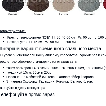
Характеристики:
Кресло трансформер "КУБ": H: 30-40-60 см - W: 90 см - L: 100
Развернутая: H: 15 см - W: 90 см - L: 200 см
Шикарный вариант временного спального места
ы усовершенствовали нашу линеечку кресел-трансформеров и се
ресло трансформер стандартно изготавливается:
таких размеров 140х70см и 200х90см, 200х100см, 180х100см 
толщиной 15см, 20см и 25см.
Наповнення меблевий синтепон, холлофайбер і поролон.
З тканини Оксфорд, Габардин, Рогожка, Велюр, Котон.
апитуйте відео у менеджера
Телефонуйте прямо зараз