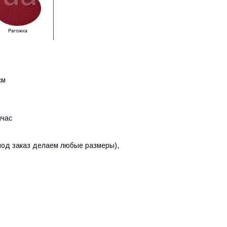
 см
йчас
(под заказ делаем любые размеры),