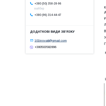
+380 (50) 358-28-96
К
вайбер
д
+380 (96) 314-44-47
И
Л
В
У
101krovatt@gmail.com
П
+380503582896
К
Ц