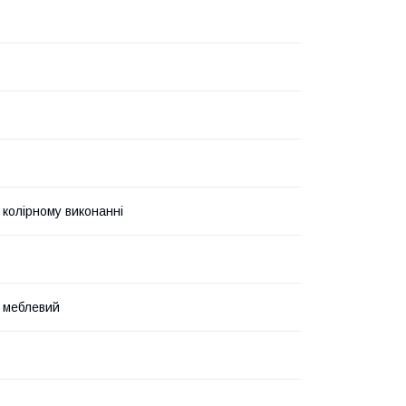
 колірному виконанні
 меблевий