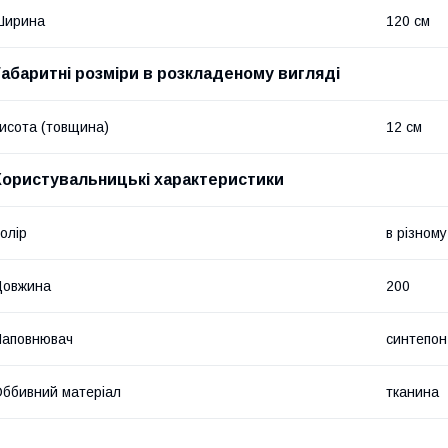
Ширина
120 см
Габаритні розміри в розкладеному вигляді
исота (товщина)
12 см
Користувальницькі характеристики
олір
в різному
Довжина
200
Наповнювач
синтепон
ббивний матеріал
тканина