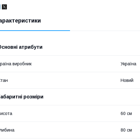
арактеристики
Основні атрибути
раїна виробник
Україна
Стан
Новий
Габаритні розміри
исота
60 см
либина
80 см