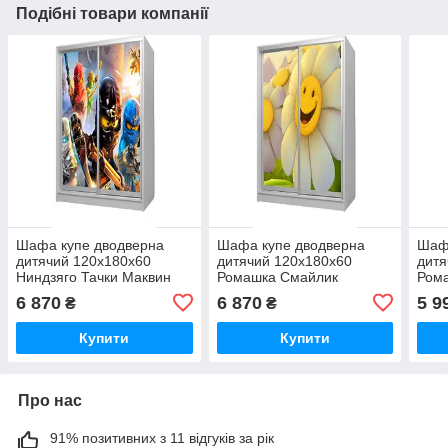
Подібні товари компанії
Шафа купе дводверна
Шафа купе дводверна
Шаф
дитячий 120х180х60
дитячий 120х180х60
дитя
Ниндзяго Тачки Маквин
Ромашка Смайлик
Ром
Безкоштовна Доставка
Безкоштовна Доставка
Безк
6 870
6 870
5 9
₴
₴
Cars McQueen
Купити
Купити
Про нас
91% позитивних з 11 відгуків за рік