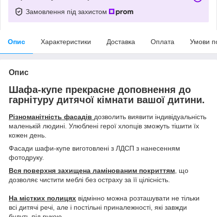
Замовлення під захистом
Опис
Характеристики
Доставка
Оплата
Умови п
Опис
Шафа-купе прекрасне доповнення до
гарнітуру дитячої кімнати вашої дитини.
Різноманітність фасадів
дозволить виявити індивідуальність
маленькій людині. Улюблені герої хлопців зможуть тішити їх
кожен день.
Фасади шафи-купе виготовлені з ЛДСП з нанесенням
фотодруку.
Вся поверхня захищена ламінованим покриттям
, що
дозволяє чистити меблі без остраху за її цілісність.
На містких полицях
відмінно можна розташувати не тільки
всі дитячі речі, але і постільні приналежності, які завжди
будуть під рукою.