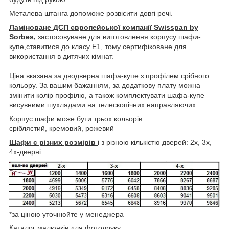
Металева штанга допоможе розвісити довгі речі.
Ламіноване ДСП європейської компанії Swisspan by
Sorbes,
застосовуване для виготовлення корпусу шафи-
купе,ставитися до класу Е1, тому сертифіковане для
використання в дитячих кімнат.
Ціна вказана за дводверна шафа-купе з профілем срібного
кольору. За вашим бажанням, за додаткову плату можна
змінити колір профілю, а також комплектувати шафа-купе
висувними шухлядами на телескопічних направляючих.
Корпус шафи може бути трьох кольорів:
сріблястий, кремовий, рожевий
Шафи є різних розмірів
і з різною кількістю дверей: 2х, 3х,
4х-дверні:
*за ціною уточнюйте у менеджера
Каталог малюнків для фотодруку: