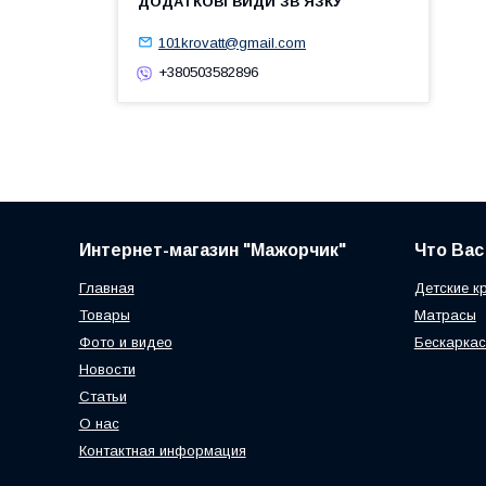
101krovatt@gmail.com
+380503582896
Интернет-магазин "Мажорчик"
Что Вас
Главная
Детские к
Товары
Матрасы
Фото и видео
Бескаркас
Новости
Статьи
О нас
Контактная информация