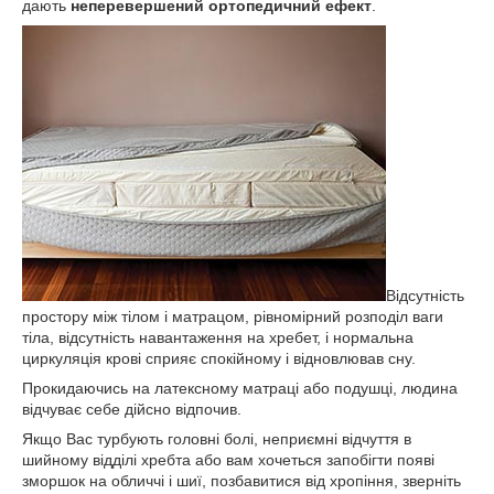
дають
неперевершений ортопедичний ефект
.
Відсутність
простору між тілом і матрацом, рівномірний розподіл ваги
тіла, відсутність навантаження на хребет, і нормальна
циркуляція крові сприяє спокійному і відновлював сну.
Прокидаючись на латексному матраці або подушці, людина
відчуває себе дійсно відпочив.
Якщо Вас турбують головні болі, неприємні відчуття в
шийному відділі хребта або вам хочеться запобігти появі
зморшок на обличчі і шиї, позбавитися від хропіння, зверніть