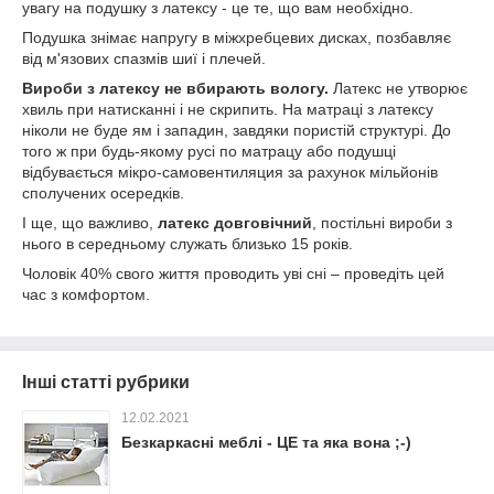
увагу на подушку з латексу - це те, що вам необхідно.
Подушка знімає напругу в міжхребцевих дисках, позбавляє
від м'язових спазмів шиї і плечей.
Вироби з латексу не вбирають вологу.
Латекс не утворює
хвиль при натисканні і не скрипить. На матраці з латексу
ніколи не буде ям і западин, завдяки пористій структурі. До
того ж при будь-якому русі по матрацу або подушці
відбувається мікро-самовентиляция за рахунок мільйонів
сполучених осередків.
І ще, що важливо,
латекс довговічний
, постільні вироби з
нього в середньому служать близько 15 років.
Чоловік 40% свого життя проводить уві сні – проведіть цей
час з комфортом.
Інші статті рубрики
12.02.2021
Безкаркасні меблі - ЦЕ та яка вона ;-)