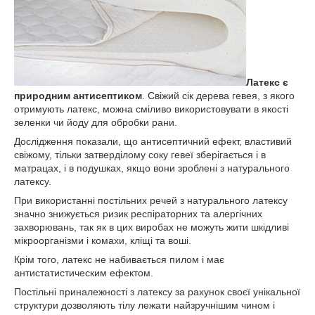
Латекс є
природним антисептиком
. Свіжий сік дерева гевея, з якого
отримують латекс, можна сміливо використовувати в якості
зеленки чи йоду для обробки рани.
Дослідження показали, що антисептичний ефект, властивий
свіжому, тільки затверділому соку гевеї зберігається і в
матрацах, і в подушках, якщо вони зроблені з натурального
латексу.
При використанні постільних речей з натурального латексу
значно знижується ризик респіраторних та алергічних
захворювань, так як в цих виробах не можуть жити шкідливі
мікроорганізми і комахи, кліщі та воші.
Крім того, латекс не набивається пилом і має
антистатистическим ефектом.
Постільні приналежності з латексу за рахунок своєї унікальної
структури дозволяють тілу лежати найзручнішим чином і