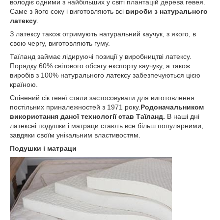
володіє одними з найбільших у світі плантацій дерева гевея.
Саме з його соку і виготовляють всі
вироби з натурального
латексу
.
З латексу також отримують натуральний каучук, з якого, в
свою чергу, виготовляють гуму.
Таїланд займає лідируючі позиції у виробництві латексу.
Порядку 60% світового обсягу експорту каучуку, а також
виробів з 100% натурального латексу забезпечуються цією
країною.
Спінений сік гевеї стали застосовувати для виготовлення
постільних приналежностей з 1971 року.
Родоначальником
використання даної технології став Таїланд.
В наші дні
латексні подушки і матраци стають все більш популярними,
завдяки своїм унікальним властивостям.
Подушки і матраци